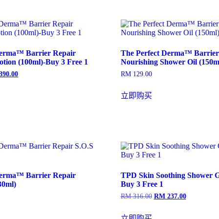
为：
RM 605.00。
Derma™ Barrier Repair
The Perfect Derma™ Barrier
Lotion (100ml)-Buy 3 Free 1
Nourishing Shower Oil (150m
390.00
RM
129.00
当
前
价
立即购买
520.00。
格
为：
RM 390.00。
Derma™ Barrier Repair
TPD Skin Soothing Shower G
30ml)
Buy 3 Free 1
RM
316.00
RM
237.00
原
当
价
前
为：
价
立即购买