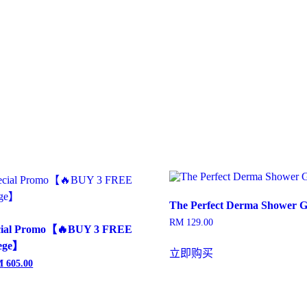
The Perfect Derma Shower G
RM
129.00
cial Promo【🔥BUY 3 FREE
lege】
立即购买
M
605.00
当
前
：
价
 1,052.00。
格