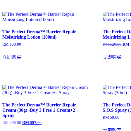
为：
RM 597.00。
The Perfect Derma™ Barrier Repair
The Perfect 
Moistirizing Lotion (100ml)
Moistirizing 
RM
130.00
RM
520.00
RM
原
价
为：
立即购买
立即购买
RM 
The Perfect Derma™ Barrier Repair
The Perfect 
Cream (30g) -Buy 3 Free 1 Cream+2
S.O.S Spray (
Spray
RM
59.00
RM
796.00
RM
597.00
原
当
价
前
立即购买