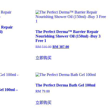
 Repair
l)
The Perfect Derma™ Barrier Repair
Nourishing Shower Oil (150ml) -Buy 3
Free 1
RM
516.00
RM
387.00
原
当
价
前
为：
价
立即购买
RM 516.00。
格
为：
RM 387.00。
The Perfect Derma Bath Gel 100ml
el 100ml –
RM
79.00
立即购买