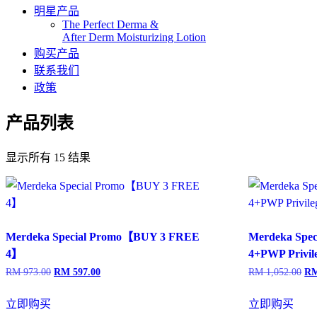
明星产品
The Perfect Derma​ &
After Derm Moisturizing Lotion​​
购买产品
联系我们
政策
产品列表
显示所有 15 结果
Merdeka Special Promo【BUY 3 FREE
Merdeka Spe
4】
4+PWP Privi
RM
973.00
RM
597.00
RM
1,052.00
R
原
当
原
价
前
价
为：
价
为
立即购买
立即购买
RM 973.00。
格
RM