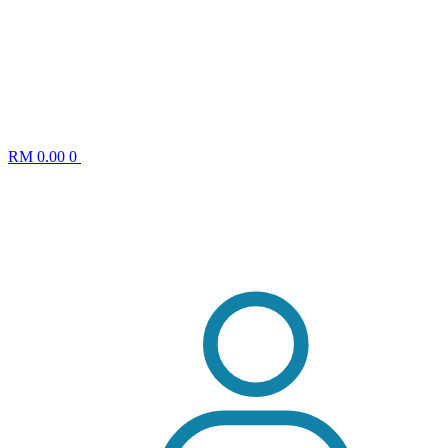
RM
0.00
0