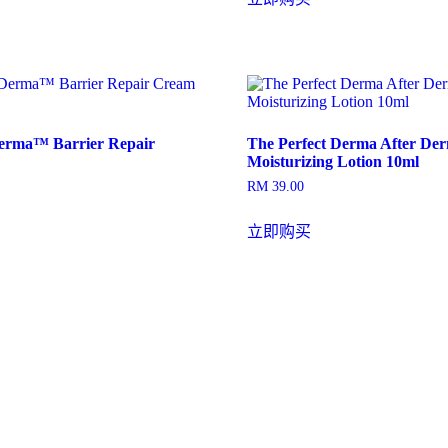
RM 316.00。
格
为：
RM 237.0
Derma™ Barrier Repair
The Perfect Derma After De
Moisturizing Lotion 10ml
RM
39.00
立即购买