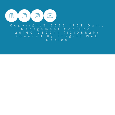
主页
关于我们
明星产品
购买产品
联系我们
政策
Copyright© 2026 1PCT Daily
Management Sdn Bhd.
201601039941 (1210882­P)
Powered By
Imagint Web
Design