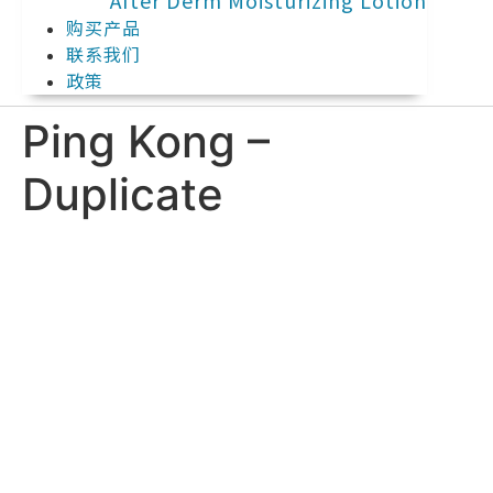
After Derm Moisturizing Lotion​​
购买产品
联系我们
政策
Ping Kong –
Duplicate